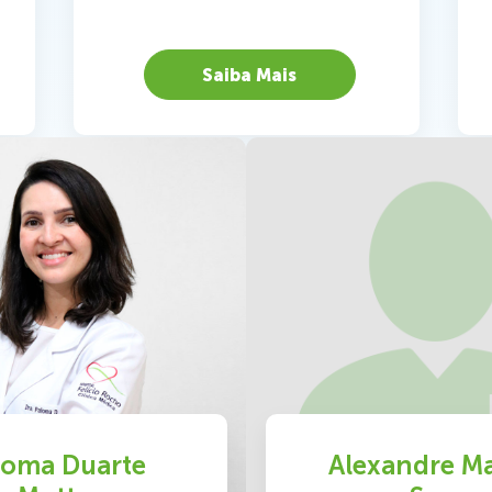
Saiba Mais
loma Duarte
Alexandre M