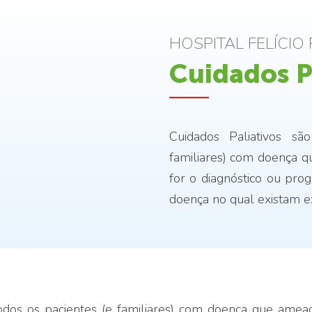
HOSPITAL FELÍCI
Cuidados P
Cuidados Paliativos sã
familiares) com doença qu
for o diagnóstico ou pr
doença no qual existam ex
todos os pacientes (e familiares) com doença que ameace