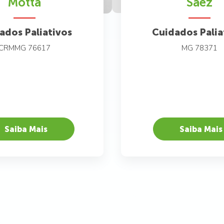
Motta
Saez
ados Paliativos
Cuidados Palia
CRMMG 76617
MG 78371
Saiba Mais
Saiba Mais