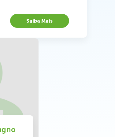
Saiba Mais
agno