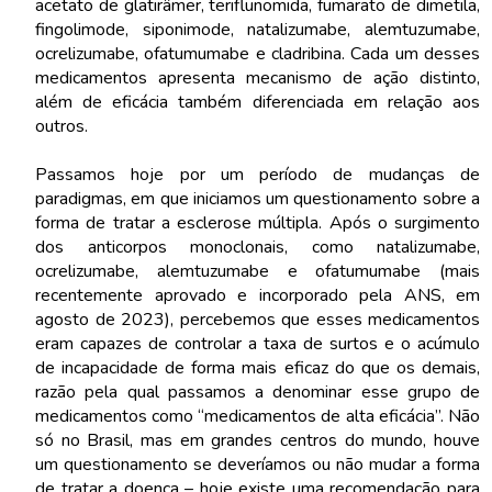
acetato de glatirâmer, teriflunomida, fumarato de dimetila,
fingolimode, siponimode, natalizumabe, alemtuzumabe,
ocrelizumabe, ofatumumabe e cladribina. Cada um desses
medicamentos apresenta mecanismo de ação distinto,
além de eficácia também diferenciada em relação aos
outros.
Passamos hoje por um período de mudanças de
paradigmas, em que iniciamos um questionamento sobre a
forma de tratar a esclerose múltipla. Após o surgimento
dos anticorpos monoclonais, como natalizumabe,
ocrelizumabe, alemtuzumabe e ofatumumabe (mais
recentemente aprovado e incorporado pela ANS, em
agosto de 2023), percebemos que esses medicamentos
eram capazes de controlar a taxa de surtos e o acúmulo
de incapacidade de forma mais eficaz do que os demais,
razão pela qual passamos a denominar esse grupo de
medicamentos como “medicamentos de alta eficácia”. Não
só no Brasil, mas em grandes centros do mundo, houve
um questionamento se deveríamos ou não mudar a forma
de tratar a doença – hoje existe uma recomendação para